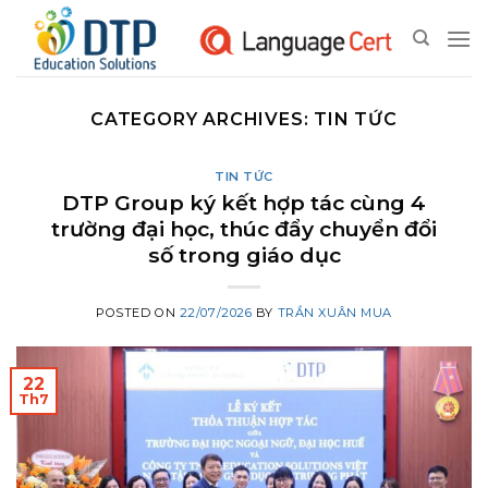
Skip
to
content
CATEGORY ARCHIVES:
TIN TỨC
TIN TỨC
DTP Group ký kết hợp tác cùng 4
trường đại học, thúc đẩy chuyển đổi
số trong giáo dục
POSTED ON
22/07/2026
BY
TRẦN XUÂN MUA
22
Th7