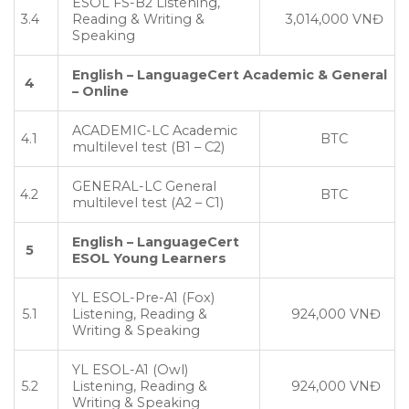
ESOL FS-B2 Listening,
3.4
Reading & Writing &
3,014,000 VNĐ
Speaking
English – LanguageCert Academic & General
4
– Online
ACADEMIC-LC Academic
4.1
BTC
multilevel test (B1 – C2)
GENERAL-LC General
4.2
BTC
multilevel test (A2 – C1)
English – LanguageCert
5
ESOL Young Learners
YL ESOL-Pre-A1 (Fox)
5.1
Listening, Reading &
924,000 VNĐ
Writing & Speaking
YL ESOL-A1 (Owl)
5.2
Listening, Reading &
924,000 VNĐ
Writing & Speaking