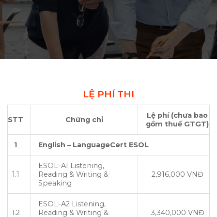
LỆ PHÍ THI
Lệ phí (chưa bao
STT
Chứng chỉ
gồm thuế GTGT)
1
English – LanguageCert ESOL
ESOL-A1 Listening,
1.1
Reading & Writing &
2,916,000 VNĐ
Speaking
ESOL-A2 Listening,
1.2
Reading & Writing &
3,340,000 VNĐ