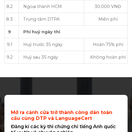
8.2
Ngoại thành HCM
30.000 VNĐ
8.3
Trung tâm DTPA
Miễn phí
9
Phí huỷ ngày thi
9.1
Huỷ trước 35 ngày
Hoàn 75% phí
9.2
Huỷ sau 35 ngày
Không hoàn phí
Mở ra cánh cửa trở thành công dân toàn
cầu cùng DTP và LanguageCert
Đăng kí các kỳ thi chứng chỉ tiếng Anh quốc