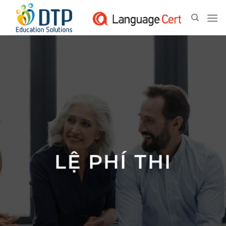
Skip
to
content
LỆ PHÍ THI